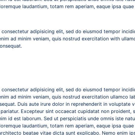
oremque laudantium, totam rem aperiam, eaque ipsa quae a
 consectetur adipisicing elit, sed do eiusmod tempor incidi
enim ad minim veniam, quis nostrud exercitation with ullamc
onsequat.
 consectetur adipisicing elit, sed do eiusmod tempor incidi
nim ad minim veniam, quis nostrud exercitation ullamco labo
uat. Duis aute irure dolor in reprehenderit in voluptate v
a pariatur. Excepteur sint occaecat cupidatat non proident, s
nim id est laborum. Sed ut perspiciatis unde omnis iste natus
oremque laudantium, totam rem aperiam, eaque ipsa quae a
i architecto beatae vitae dicta sunt explicabo. Nemo enim i