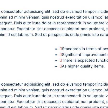
 consectetur adipisicing elit, sed do eiusmod tempor incidi
nim ad minim veniam, quis nostrud exercitation ullamco labo
uat. Duis aute irure dolor in reprehenderit in voluptate v
a pariatur. Excepteur sint occaecat cupidatat non proident, s
anim id est laborum. Sed ut perspiciatis unde omnis iste nat
Standards in terms of aes
Significant improvements
There is expected functio
As higher quality items.
 consectetur adipisicing elit, sed do eiusmod tempor incidi
nim ad minim veniam, quis nostrud exercitation ullamco labo
uat. Duis aute irure dolor in reprehenderit in voluptate v
a pariatur. Excepteur sint occaecat cupidatat non proident, s
nim id est laborum. Sed ut perspiciatis unde omnis iste natus