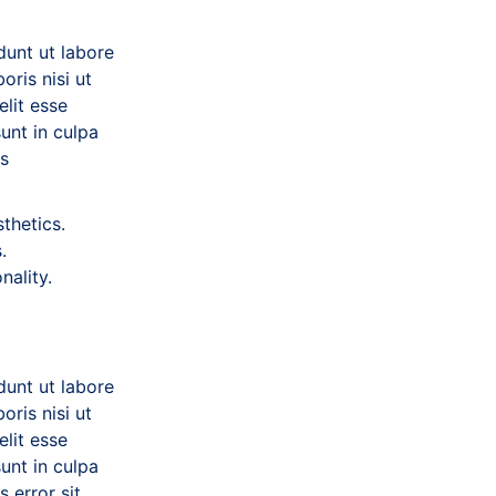
dunt ut labore
ris nisi ut
elit esse
unt in culpa
us
thetics.
.
nality.
dunt ut labore
ris nisi ut
elit esse
unt in culpa
 error sit