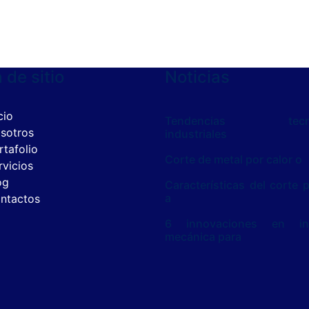
de sitio
Noticias
cio
Tendencias tecnol
sotros
industriales
rtafolio
Corte de metal por calor o
rvicios
og
Características del corte 
a
ntactos
6 innovaciones en ing
mecánica para