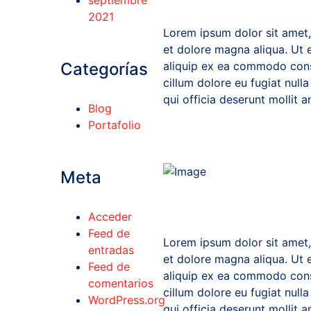
septiembre
2021
Lorem ipsum dolor sit amet,
et dolore magna aliqua. Ut e
Categorías
aliquip ex ea commodo conseq
cillum dolore eu fugiat null
qui officia deserunt mollit 
Blog
Portafolio
Meta
Acceder
Feed de
Lorem ipsum dolor sit amet,
entradas
et dolore magna aliqua. Ut e
Feed de
aliquip ex ea commodo conseq
comentarios
cillum dolore eu fugiat null
WordPress.org
qui officia deserunt mollit a