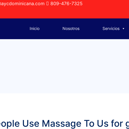
@aycdominicana.com
809-476-7325
Inicio
Nosotros
Servicios
ople Use Massage To Us for 