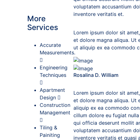
voluptatem accusantium dol
inventore veritatis et.
More
Services
Lorem ipsum dolor sit amet,
et dolore magna aliqua. Ut 
Accurate
ut aliquip ex ea commodo c
Measurements.
Engineering
Techniques
Rosalina D. William
Apartment
Lorem ipsum dolor sit amet,
Design
et dolore magna aliqua. Ut e
Construction
aliquip ex ea commodo conseq
Management
cillum dolore eu fugiat null
qui officia deserunt mollit a
Tiling &
voluptatem accusantium dol
Painiting
inventore veritatis et quas