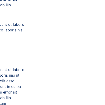
b illo
dunt ut labore
o laboris nisi
dunt ut labore
ris nisi ut
elit esse
unt in culpa
 error sit
b illo
psam