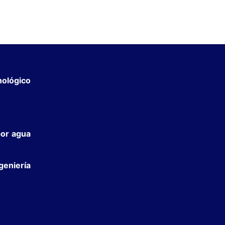
ógico
por agua
eniería