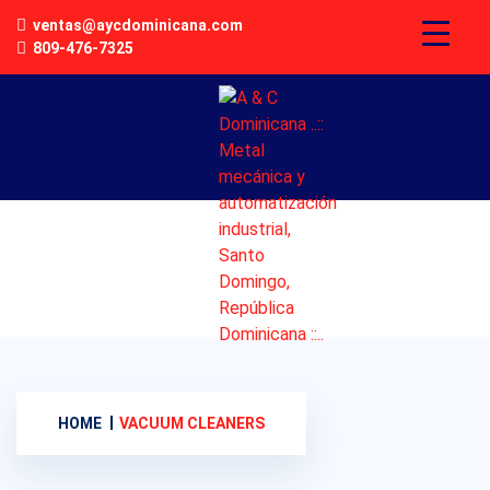
ventas@aycdominicana.com
809-476-7325
HOME
VACUUM CLEANERS